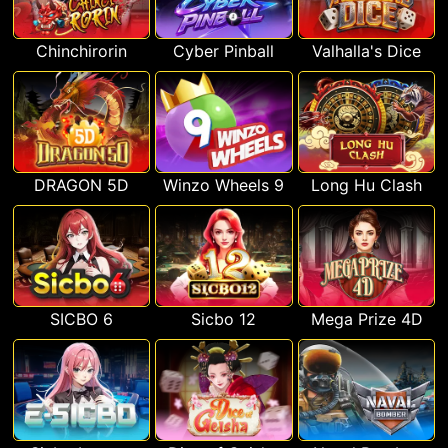
Chinchirorin
Cyber Pinball
Valhalla's Dice
DRAGON 5D
Winzo Wheels 9
Long Hu Clash
SICBO 6
Sicbo 12
Mega Prize 4D