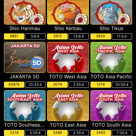
Shio Harimau
Shio Kerbau
Shio Tikus
6851
2615
3830
5:6:3
13:6:3
11:5:3
JAKARTA 5D
TOTO West Asia
TOTO Asia Pacific
63978
2079
1016
10:35:3
2:35:3
10:35:3
TOTO Southeast Asia
TOTO East Asia
TOTO South Asia
3318
5486
2493
5:35:3
3:35:3
7:35:3