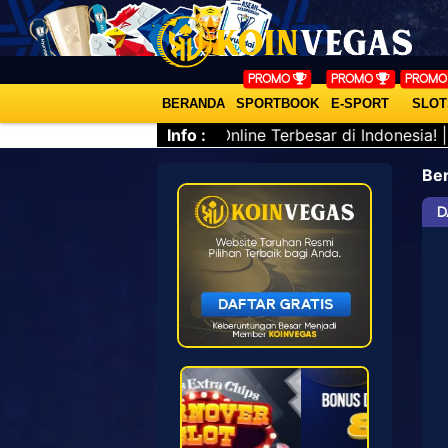
PROMO
PROMO
PROM
BERANDA
SPORTBOOK
E-SPORT
SLOT
🌟 Situs Betting Online Terbesar di Indonesia! | Deposit m
Info :
Be
D