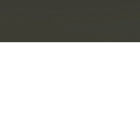
Anti-Blokir
Rtp-Slot