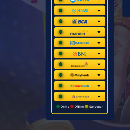
Online
Offline
Gangguan