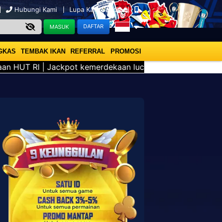
Hubungi Kami
Lupa Kata Sandi?
DAFTAR
GKAS
TEMBAK IKAN
REFERRAL
PROMOSI
 Jackpot kemerdekaan luckydraw | Panjat rezeki kemerdekaan